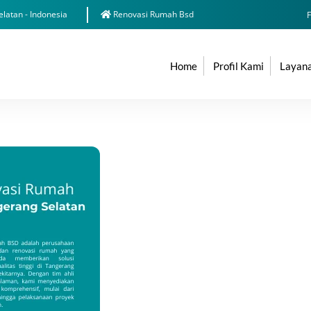
latan - Indonesia
Renovasi Rumah Bsd
F
Home
Profil Kami
Layan