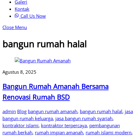
Galeri
Kontak
Call Us Now
Close Menu
bangun rumah halal
Agustus 8, 2025
Bangun Rumah Amanah Bersama
Renovasi Rumah BSD
admin
Blog
bangun rumah amanah
,
bangun rumah halal
,
jasa
bangun rumah keluarga
,
jasa bangun rumah syariah
,
kontraktor islami
,
kontraktor terpercaya
,
pembangunan
rumah berkah
,
rumah impian amanah
,
rumah islami modern
,