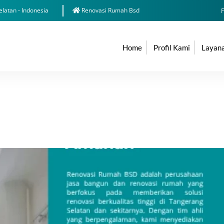
latan - Indonesia
Renovasi Rumah Bsd
F
Home
Profil Kami
Layan