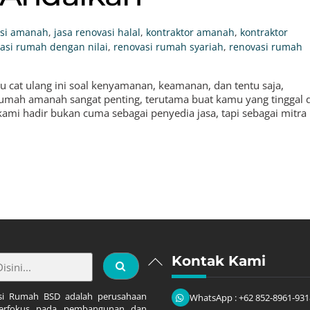
asi amanah
,
jasa renovasi halal
,
kontraktor amanah
,
kontraktor
asi rumah dengan nilai
,
renovasi rumah syariah
,
renovasi rumah
 cat ulang ini soal kenyamanan, keamanan, dan tentu saja,
rumah amanah sangat penting, terutama buat kamu yang tinggal d
ami hadir bukan cuma sebagai penyedia jasa, tapi sebagai mitra
Back
Kontak Kami
To
Top
si Rumah BSD adalah perusahaan
WhatsApp : +62 852-8961-931
erfokus pada pembangunan dan