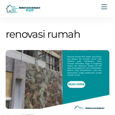
Skip
Men
to
content
renovasi rumah