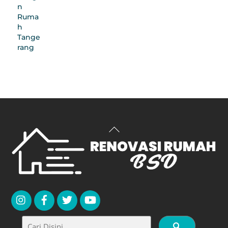
Back
To
Top