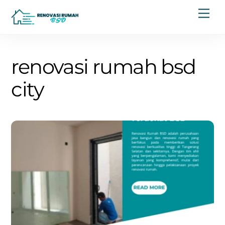
Skip
Men
to
content
renovasi rumah bsd
city